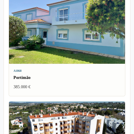
A1868
Portimão
385.000 €