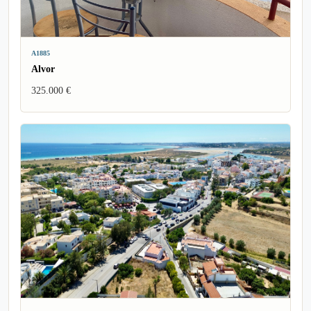
A1885
Alvor
325.000 €