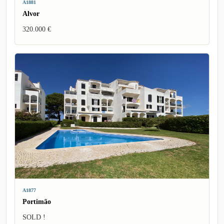
A1881
Alvor
320.000 €
A1877
Portimão
SOLD !