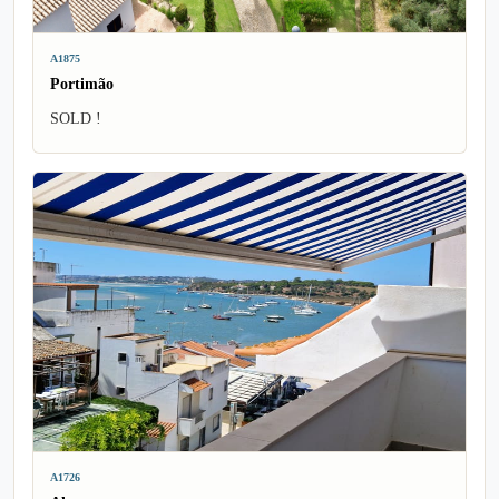
A1875
Portimão
SOLD !
A1726